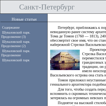
Санкт-Петербург
Новые статьи
Содержание
Петербург, приближаясь к пор
невиданную ранее систему архите
Шуваловский парк.
Тома де Томон (1760 — 1813), 240
Продолжение (3)
обессмертит свое имя, что он ста
Шуваловский парк.
набережной Стрелки Васильевског
Продолжение (2)
Проектиро
Шуваловский парк.
Стрелка Васил
Продолжение
переместился 
Шуваловский парк
грандиозных з
традиции, он 
имело неоспор
Васильевского острова она стать н
Томон приложил неустанные и
гениального архитектора подобна
Для того, чтобы создать пер
вспомнить о скромных технических
затерялась на огромных невских 
Поднятое на высокий стилоб