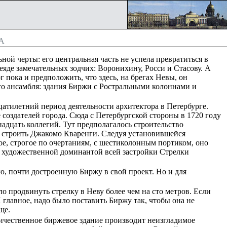
А
ной черты: его центральная часть не успела превратиться в
еяде замечательных зодчих: Воронихину, Росси и Стасову. А
г пока и предположить, что здесь, на брегах Невы, он
ого ансамбля: здания Биржи с Ростральными колоннами и
цатилетний период деятельности архитектора в Петербурге.
создателей города. Сюда с Петербургской стороны в 1720 году
адцать коллегий. Тут предполагалось строительство
ал строить Джакомо Кваренги. Следуя установившейся
ое, строгое по очертаниям, с шестиколонным портиком, оно
 художественной доминантой всей застройки Стрелки
, почти достроенную Биржу в свой проект. Но и для
о продвинуть стрелку в Неву более чем на сто метров. Если
 главное, надо было поставить Биржу так, чтобы она не
ще.
ичественное биржевое здание производит неизгладимое