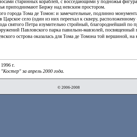
 носами старинных кораблей, с восседающими у подножья фигур
ылья приподнимают Биржу над невским простором.
ого города Тома де Томон: и замечательные, подлинно монумент
в Царское село (один из них переехал к скверу, расположенному
ода святого Петра изумительно стройный, благороднейший по п
ружений Павловского парка павильон-мавзолей, посвященный п
вского острова оказалась для Тома де Томона той вершиной, на
1996 г.
"Костер" за апрель 2000 года.
© 2006-2008