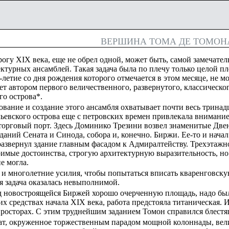
ВЕРШИНА ТОМА ДЕ ТОМОН
огу XIX века, еще не обрел одной, может быть, самой замечатель
ктурных ансамблей. Такая задача была по плечу только целой пл
-летие со дня рождения которого отмечается в этом месяце, не мо
нет автором первого величественного, развернутого, классическ
о острова*.
вание и создание этого ансамбля охватывает почти весь тринад
ьевского острова еще с петровских времен привлекала внимание 
торговый порт. Здесь Доминико Трезини возвел знаменитые Двен
даний Сената и Синода, собора и, конечно. Биржи. Ее-то и нач
развернул здание главным фасадом к Адмиралтейству. Трехэтажн
имые достоинства, строгую архитектурную выразительность, но
е могла.
 многолетние усилия, чтобы попытаться вписать кваренговскую
я задача оказалась невыполнимой.
ед новостроящейся Биржей хорошо очерченную площадь, надо был
 средствах начала XIX века, работа предстояла титаническая. И
просторах. С этим труднейшим заданием Томон справился блестя
ат, окруженное торжественным парадом мощной колоннады, вел