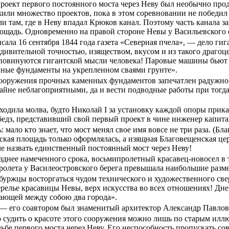
роект первого постоянного моста через Неву был необычно прод
или множество проектов, пока в этом соревновании не победи
и там, где в Неву впадал Крюков канал. Поэтому часть канала 
ощадь. Одновременно на правой стороне Невы у Васильевского 
сала 16 сентября 1844 года газета «Северная пчела», — дело гиг
удивительной точностью, изяществом, вкусом и из такого драгоц
повинуются гигантской мысли человека! Паровые машины бьют с
ные фундаменты на укрепленном сваями грунте».
сооружения прочных каменных фундаментов запечатлен радужно 
крайне неблагоприятными, да и вести подводные работы при тог
 ходила молва, будто Николай I за установку каждой опоры прика
бедз, представивший свой первый проект в чине инженер капитан
: мало кто знает, что мост менял свое имя вовсе не три раза. 
ская площадь только оформлялась, а изящная Благовещенская це
е назвать единственный постоянный мост через Неву!
позднее намеченного срока, восьмипролетный красавец-новосел 
олета у Василеостровского берега превышала наибольшие размер
буржцы восторгаться чудом технического и художественного св
релье красавицы Невы, верх искусства во всех отношениях! Дн
вающей между собою два города».
— его соавтором был знаменитый архитектор Александр Павло
то судить о красоте этого сооружения можно лишь по старым ил
судьбе первого моста через Неву. Его неспособность пропускать 