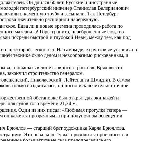
олжителен. Он длился 60 лет. Русские и иностранные
л молодой петербургский инженер Станислав Валерианович
заключили в каменную трубу и засыпали. Так Петербург
острова значительно расширили набережную.
антское. Едва ли в новые времена проводилась работа по
енного материала! Горы гранита, переброшенные сюда из
ваи посреди быстрой и глубокой Невы, между тем, как под
и с некоторой легкостью. На самом деле грунтовые условия на
дашней технике было делом и невообразимо рискованным, и
зывал повышать в чине главного строителя. Вряд ли это
а, закончил строительство генералом.
(Благовещенский, Николаевский, Лейтенанта Шмидта). В самом
рковь только воздвигалась, он носил исключительно точное
в торжественной обстановке был открыт для экипажей и
ы для судов того времени 21,34 м.
ершения. Один из них писал: «Любимая прогулка теперь —
ем он кажется прозрачным, а при полуночном освещении
вич Брюллов — старший брат художника Карла Брюллова.
люстрациям. Это печальное "увы" приходится произносить и
современные большегрузные суда предопределила его