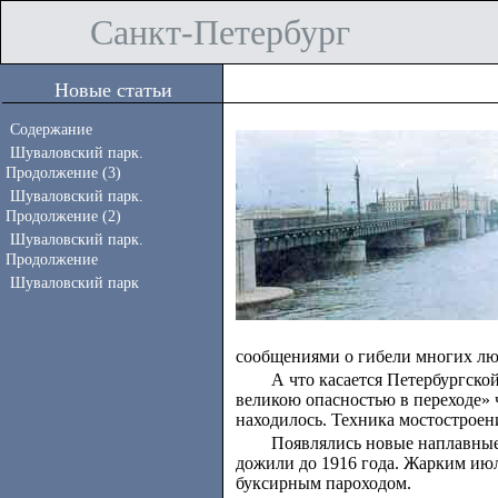
Санкт-Петербург
Новые статьи
Содержание
Шуваловский парк.
Продолжение (3)
Шуваловский парк.
Продолжение (2)
Шуваловский парк.
Продолжение
Шуваловский парк
сообщениями о гибели многих люд
А что касается Петербургской
великою опасностью в переходе» 
находилось. Техника мостостроен
Появлялись новые наплавные 
дожили до 1916 года. Жарким июл
буксирным пароходом.