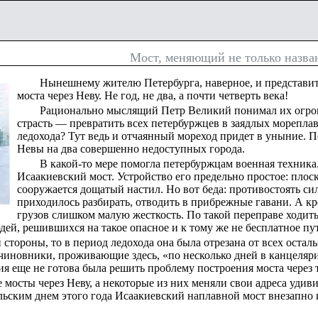
Мост, меняющий не только назва
Нынешнему жителю Петербурга, наверное, и представит
моста через Неву. Не год, не два, а почти четверть века!
Рационально мыслящий Петр Великий понимал их огромн
страсть — превратить всех петербуржцев в заядлых мореплава
ледохода? Тут ведь и отчаянный мореход придет в уныние. П
Невы на два совершенно недоступных города.
В какой-то мере помогла петербуржцам военная техника
Исаакиевский мост. Устройство его предельно простое: плос
сооружается дощатый настил. Но вот беда: противостоять сил
приходилось разбирать, отводить в прибрежные гавани. А кр
грузов слишком малую жесткость. По такой переправе ходить
ей, решившихся на такое опасное и к тому же не бесплатное пу
 стороны, то в период ледохода она была отрезана от всех остал
чиновники, проживающие здесь, «по несколько дней в канцеляри
ия еще не готова была решить проблему построения моста через
мосты через Неву, а некоторые из них меняли свои адреса удив
ьским днем этого года Исаакиевский наплавной мост внезапно 