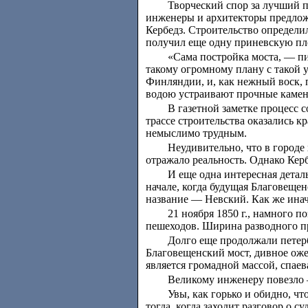
Творческий спор за лучший п
инженеры и архитекторы предлож
Кербедз. Строительство определил
получил еще одну приневскую пл
«Сама постройка моста, — пи
такому огромному плану с такой 
Финляндии, и, как нежный воск, 
водою устраивают прочные камен
В газетной заметке процесс 
трассе строительства оказались 
немыслимо трудным.
Неудивительно, что в городе
отражало реальность. Однако Кер
И еще одна интересная деталь
начале, когда будущая Благовещен
название — Невский. Как же инач
21 ноября 1850 г., намного 
пешеходов. Ширина разводного пр
Долго еще продолжали петер
Благовещенский мост, дивное оже
является громадной массой, спае
Великому инженеру повезло 
Увы, как горько и обидно, ч
тогда, когда заходит разговор о 