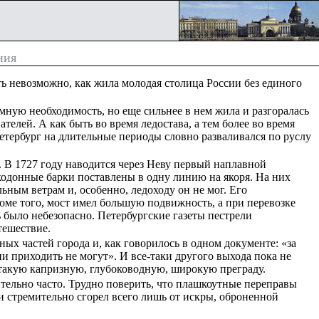
ния
ь невозможно, как жила молодая столица России без единого
ую необходимость, но еще сильнее в нем жила и разгоралась
телей. А как быть во время ледостава, а тем более во время
етербург на длительные периоды словно разваливался по руслу
. В 1727 году наводится через Неву первый наплавной
кодонные барки поставлены в одну линию на якоря. На них
ьным ветрам и, особенно, ледоходу он не мог. Его
оме того, мост имел большую подвижность, а при перевозке
 было небезопасно. Петербургские газеты пестрели
тешествие.
ьных частей города и, как говорилось в одном документе: «за
и приходить не могут». И все-таки другого выхода пока не
 такую капризную, глубоководную, широкую преграду.
ительно часто. Трудно поверить, что плашкоутные переправы
и стремительно сгорел всего лишь от искры, оброненной